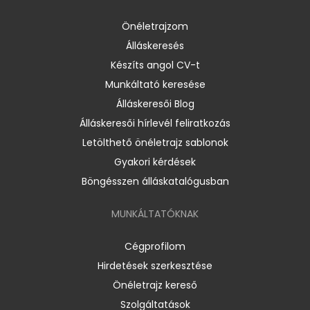
Önéletrajzom
Álláskeresés
Készíts angol CV-t
Munkáltató keresése
Álláskeresői Blog
Álláskeresői hírlevél feliratkozás
Letölthető önéletrajz sablonok
Gyakori kérdések
Böngésszen álláskatalógusban
MUNKÁLTATÓKNAK
Cégprofilom
Hirdetések szerkesztése
Önéletrajz kereső
Szolgáltatások