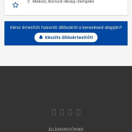
Miskolc, Borsod-Abaúj-Zemplén
Kérsz értesítőt hasonló állásokról a keresésed alapján?
Készíts állásértesítőt!
ÁLLÁSKERESŐKNEK