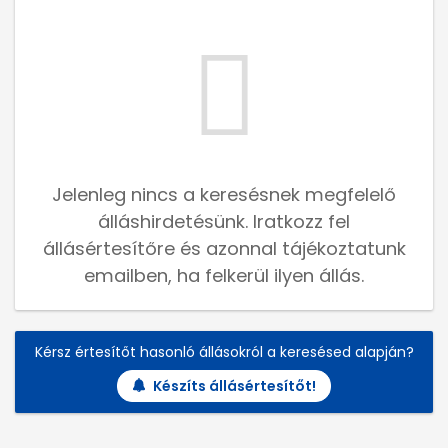
Jelenleg nincs a keresésnek megfelelő
álláshirdetésünk. Iratkozz fel
állásértesítőre és azonnal tájékoztatunk
emailben, ha felkerül ilyen állás.
Kérsz értesítőt hasonló állásokról a keresésed alapján?
Készíts állásértesítőt!