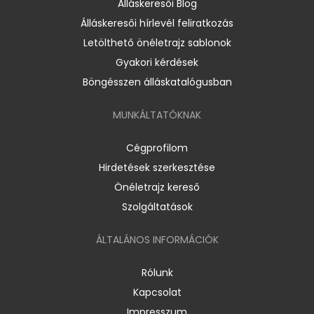
Álláskeresői Blog
Álláskeresői hírlevél feliratkozás
Letölthető önéletrajz sablonok
Gyakori kérdések
Böngésszen álláskatalógusban
MUNKÁLTATÓKNAK
Cégprofilom
Hirdetések szerkesztése
Önéletrajz kereső
Szolgáltatások
ÁLTALÁNOS INFORMÁCIÓK
Rólunk
Kapcsolat
Impresszum