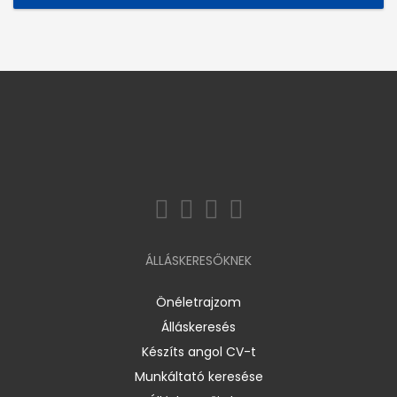
ÁLLÁSKERESŐKNEK
Önéletrajzom
Álláskeresés
Készíts angol CV-t
Munkáltató keresése