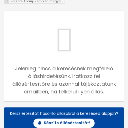
Borsod-Abaúj-Zemplén megye
Jelenleg nincs a keresésnek megfelelő
álláshirdetésünk. Iratkozz fel
állásértesítőre és azonnal tájékoztatunk
emailben, ha felkerül ilyen állás.
Kérsz értesítőt hasonló állásokról a keresésed alapján?
Készíts állásértesítőt!