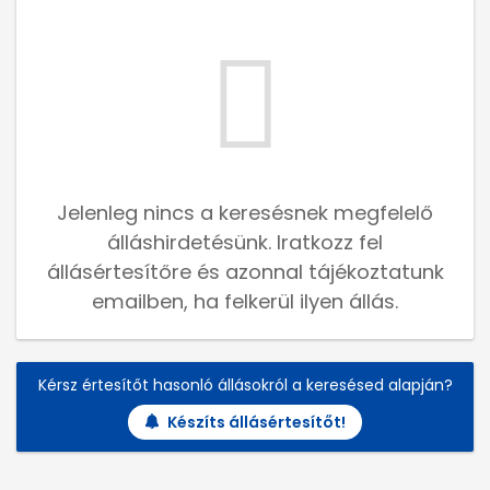
Jelenleg nincs a keresésnek megfelelő
álláshirdetésünk. Iratkozz fel
állásértesítőre és azonnal tájékoztatunk
emailben, ha felkerül ilyen állás.
Kérsz értesítőt hasonló állásokról a keresésed alapján?
Készíts állásértesítőt!