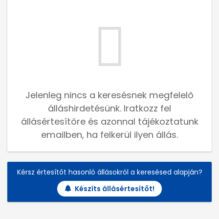
Jelenleg nincs a keresésnek megfelelő
álláshirdetésünk. Iratkozz fel
állásértesítőre és azonnal tájékoztatunk
emailben, ha felkerül ilyen állás.
Kérsz értesítőt hasonló állásokról a keresésed alapján?
Készíts állásértesítőt!