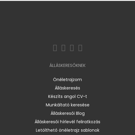
ÁLLÁSKERESŐKNEK
Önéletrajzom
Álláskeresés
Készíts angol CV-t
Munkáltató keresése
Álláskeresői Blog
Álláskeresői hírlevél feliratkozás
Letölthető önéletrajz sablonok