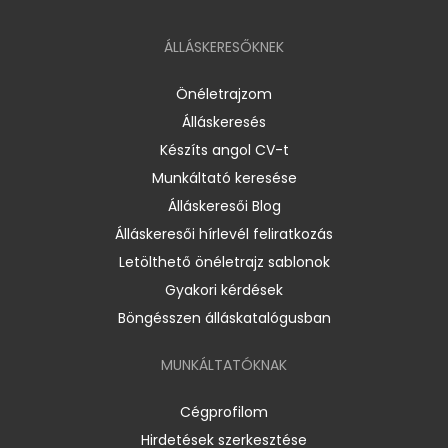
ÁLLÁSKERESŐKNEK
Önéletrajzom
Álláskeresés
Készíts angol CV-t
Munkáltató keresése
Álláskeresői Blog
Álláskeresői hírlevél feliratkozás
Letölthető önéletrajz sablonok
Gyakori kérdések
Böngésszen álláskatalógusban
MUNKÁLTATÓKNAK
Cégprofilom
Hirdetések szerkesztése