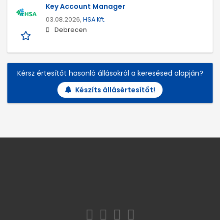
Key Account Manager
03.08.2026,
HSA Kft.
Debrecen
Kérsz értesítőt hasonló állásokról a keresésed alapján?
Készíts állásértesítőt!