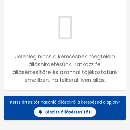
Jelenleg nincs a keresésnek megfelelő
álláshirdetésünk. Iratkozz fel
állásértesítőre és azonnal tájékoztatunk
emailben, ha felkerül ilyen állás.
Kérsz értesítőt hasonló állásokról a keresésed alapján?
Készíts állásértesítőt!