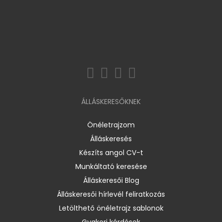
ÁLLÁSKERESŐKNEK
Önéletrajzom
Álláskeresés
Készíts angol CV-t
Munkáltató keresése
Álláskeresői Blog
Álláskeresői hírlevél feliratkozás
Letölthető önéletrajz sablonok
Gyakori kérdések