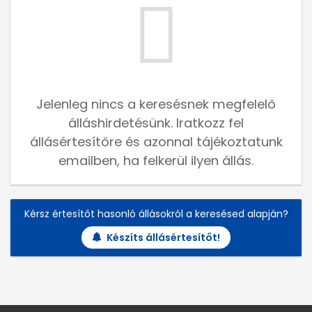
Jelenleg nincs a keresésnek megfelelő
álláshirdetésünk. Iratkozz fel
állásértesítőre és azonnal tájékoztatunk
emailben, ha felkerül ilyen állás.
Kérsz értesítőt hasonló állásokról a keresésed alapján?
Készíts állásértesítőt!