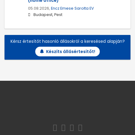
(home office)
05.08.2026,
Encz Emese Sarolta EV
Budapest, Pest
Kérsz értesítőt hasonló állásokról a keresésed alapján?
Készíts állásértesítőt!