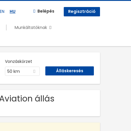
Belépés
EN
HU
Regisztráció
Munkáltatóknak
Vonzáskörzet
50 km
Aviation állás