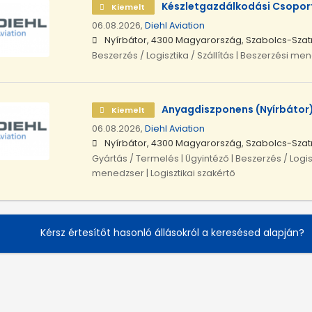
Készletgazdálkodási Csoport
Kiemelt
06.08.2026,
Diehl Aviation
Nyírbátor, 4300 Magyarország, Szabolcs-Sz
Beszerzés / Logisztika / Szállítás | Beszerzési me
Anyagdiszponens (Nyírbátor
Kiemelt
06.08.2026,
Diehl Aviation
Nyírbátor, 4300 Magyarország, Szabolcs-Sz
Gyártás / Termelés | Ügyintéző | Beszerzés / Logiszti
menedzser | Logisztikai szakértő
Kérsz értesítőt hasonló állásokról a keresésed alapján?