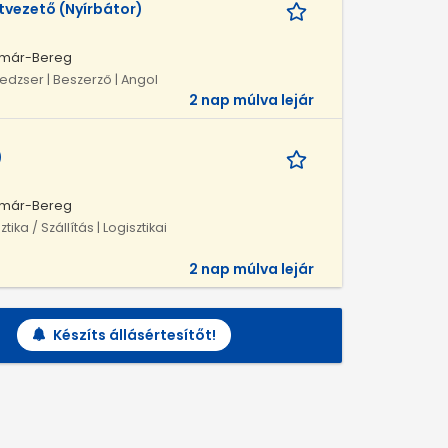
vezető (Nyírbátor)
atmár-Bereg
nedzser | Beszerző | Angol
2 nap múlva lejár
)
atmár-Bereg
ka / Szállítás | Logisztikai
2 nap múlva lejár
Készíts állásértesítőt!