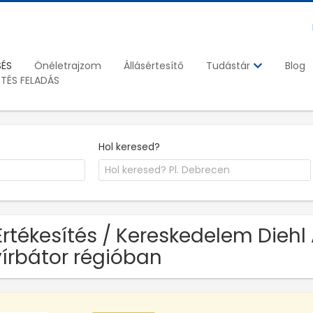
SÉS
Önéletrajzom
Állásértesítő
Blog
Tudástár
ETÉS FELADÁS
Hol keresed?
Értékesítés / Kereskedelem Diehl 
írbátor régióban