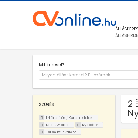
ÁLLÁSKERE
ÁLLÁSHIRD
Mit keresel?
2 
SZŰRÉS
Ny
Értékesítés / Kereskedelem
Diehl Aviation
Nyírbátor
Teljes munkaidős