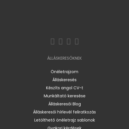
ÁLLÁSKERESŐKNEK
Önéletrajzom
Álláskeresés
Készíts angol CV-t
Munkáltató keresése
Álláskeresői Blog
Álláskeresői hírlevél feliratkozás
Letölthető önéletrajz sablonok
Gyakori kérdések