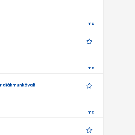
ma
ma
er diákmunkával!
ma