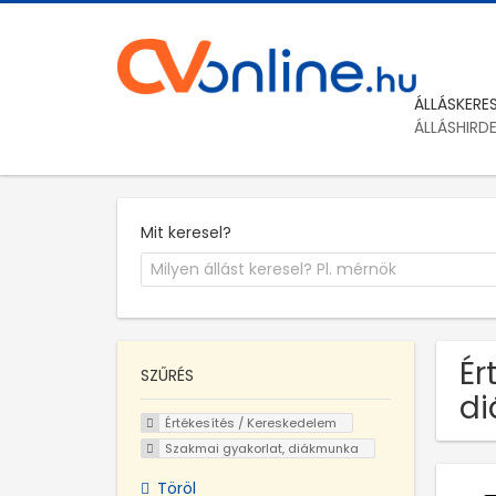
ÁLLÁSKERE
ÁLLÁSHIRD
Mit keresel?
Ér
SZŰRÉS
di
Értékesítés / Kereskedelem
Szakmai gyakorlat, diákmunka
Töröl