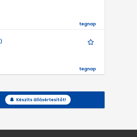
tegnap
)
tegnap
Készíts állásértesítőt!