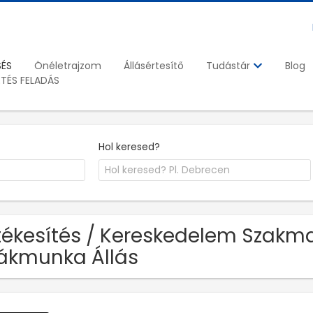
SÉS
Önéletrajzom
Állásértesítő
Blog
Tudástár
ETÉS FELADÁS
Hol keresed?
tékesítés / Kereskedelem Szakma
ákmunka Állás