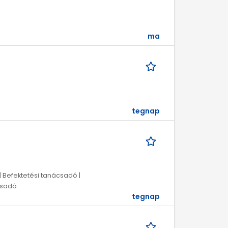
ma
tegnap
 | Befektetési tanácsadó |
ácsadó
tegnap