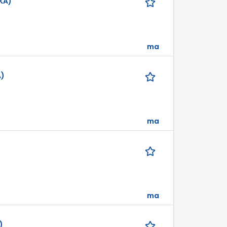
KA)
ma
A)
ma
ma
)