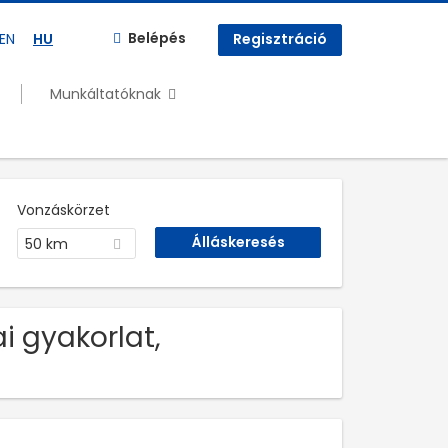
Belépés
EN
HU
Regisztráció
Munkáltatóknak
Vonzáskörzet
50 km
i gyakorlat,