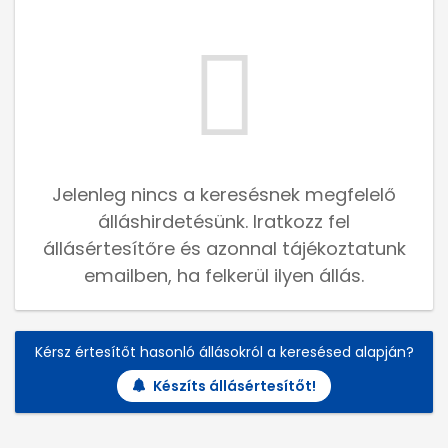
Jelenleg nincs a keresésnek megfelelő
álláshirdetésünk. Iratkozz fel
állásértesítőre és azonnal tájékoztatunk
emailben, ha felkerül ilyen állás.
Kérsz értesítőt hasonló állásokról a keresésed alapján?
Készíts állásértesítőt!