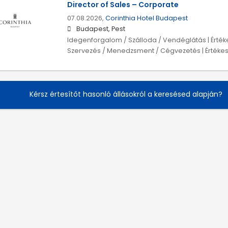
Director of Sales – Corporate
07.08.2026,
Corinthia Hotel Budapest
Budapest, Pest
Idegenforgalom / Szálloda / Vendéglátás | Érték
Szervezés / Menedzsment / Cégvezetés | Értékesí
Kérsz értesítőt hasonló állásokról a keresésed alapján?