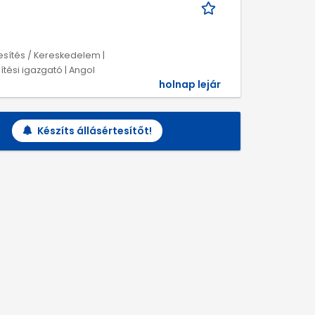
esítés / Kereskedelem |
tési igazgató | Angol
holnap lejár
Készíts állásértesítőt!