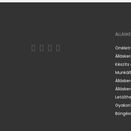
ÁLLÁSK
Önélet
Álláske
Készíts
Munkált
Állásker
Állásker
Letölth
Gyakori
Böngéss