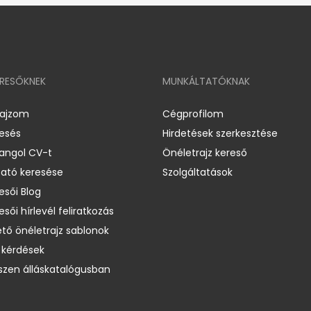
ERESŐKNEK
MUNKÁLTATÓKNAK
rajzom
Cégprofilom
resés
Hirdetések szerkesztése
 angol CV-t
Önéletrajz kereső
ató keresése
Szolgáltatások
esői Blog
esői hírlevél feliratkozás
ető önéletrajz sablonok
 kérdések
zen álláskatalógusban