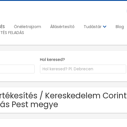
SÉS
Önéletrajzom
Állásértesítő
Blog
Tudástár
ETÉS FELADÁS
Hol keresed?
Értékesítés / Kereskedelem Corin
lás Pest megye