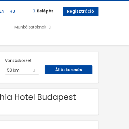
Belépés
EN
HU
Regisztráció
Munkáltatóknak
Vonzáskörzet
50 km
thia Hotel Budapest