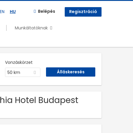
Belépés
EN
HU
Regisztráció
Munkáltatóknak
Vonzáskörzet
50 km
thia Hotel Budapest