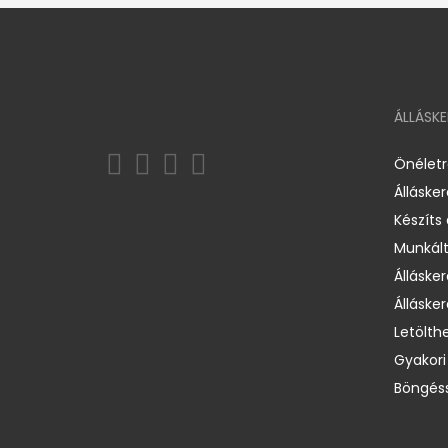
ÁLLÁSK
Önélet
Álláske
Készíts
Munkált
Állásker
Állásker
Letölth
Gyakori
Böngéss