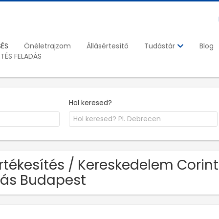
SÉS
Önéletrajzom
Állásértesítő
Blog
Tudástár
ETÉS FELADÁS
Hol keresed?
Értékesítés / Kereskedelem Corin
lás Budapest