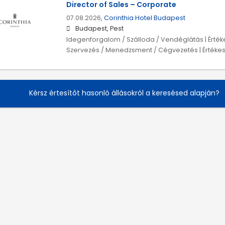
Director of Sales – Corporate
07.08.2026,
Corinthia Hotel Budapest
Budapest, Pest
Idegenforgalom / Szálloda / Vendéglátás | Érték
Szervezés / Menedzsment / Cégvezetés | Értékesí
Kérsz értesítőt hasonló állásokról a keresésed alapján?