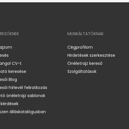
ERESŐKNEK
MUNKÁLTATÓKNAK
rajzom
Cégprofilom
resés
Hirdetések szerkesztése
 angol CV-t
Önéletrajz kereső
ató keresése
Szolgáltatások
esői Blog
esői hírlevél feliratkozás
ető önéletrajz sablonok
 kérdések
zen álláskatalógusban