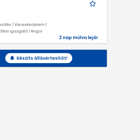
esítés / Kereskedelem |
tési igazgató | Angol
2 nap múlva lejár
Készíts állásértesítőt!