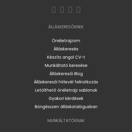
ÁLLÁSKERESŐKNEK
Önéletrajzom
Álláskeresés
Készíts angol CV-t
Munkáltató keresése
Álláskeresői Blog
Álláskeresői hírlevél feliratkozás
Letölthető önéletrajz sablonok
Gyakori kérdések
Böngésszen álláskatalógusban
MUNKÁLTATÓKNAK