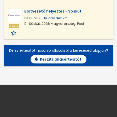
Boltvezető helyettes - Sóskút
04.08.2026,
Budavidék Zrt.
Sóskút, 2038 Magyarország, Pest
Kiemelt
Kérsz értesítőt hasonló állásokról a keresésed alapján?
Készíts állásértesítőt!