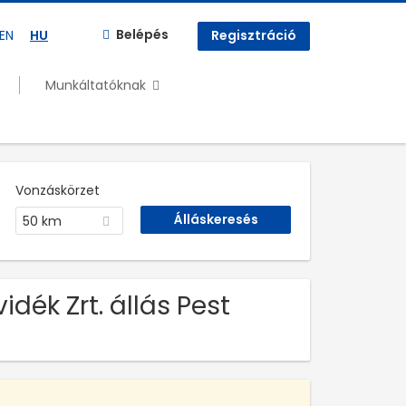
Belépés
EN
HU
Regisztráció
Munkáltatóknak
Vonzáskörzet
50 km
dék Zrt. állás Pest