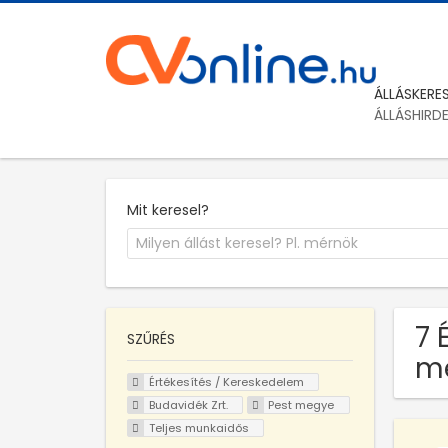
ÁLLÁSKERE
ÁLLÁSHIRD
Mit keresel?
7 
SZŰRÉS
m
Értékesítés / Kereskedelem
Budavidék Zrt.
Pest megye
Teljes munkaidős