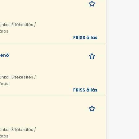
unka | Értékesítés /
táros
FRISS állás
jenő
unka | Értékesítés /
táros
FRISS állás
unka | Értékesítés /
táros