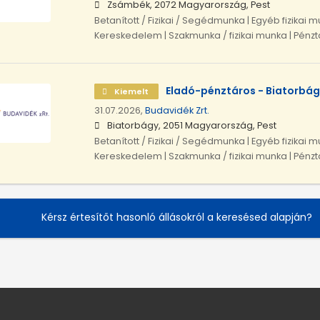
Zsámbék, 2072 Magyarország, Pest
Betanított / Fizikai / Segédmunka | Egyéb fizikai m
Kereskedelem | Szakmunka / fizikai munka | Pénz
Eladó-pénztáros - Biatorbág
Kiemelt
31.07.2026,
Budavidék Zrt.
Biatorbágy, 2051 Magyarország, Pest
Betanított / Fizikai / Segédmunka | Egyéb fizikai m
Kereskedelem | Szakmunka / fizikai munka | Pénz
Kérsz értesítőt hasonló állásokról a keresésed alapján?