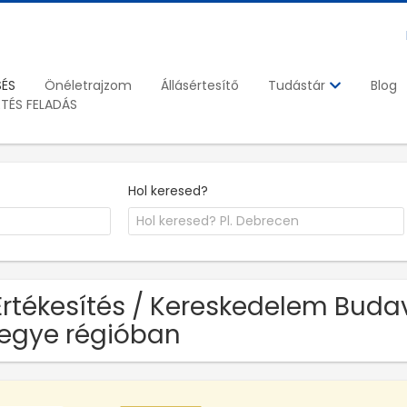
SÉS
Önéletrajzom
Állásértesítő
Blog
Tudástár
ETÉS FELADÁS
Hol keresed?
Értékesítés / Kereskedelem Budavi
egye régióban