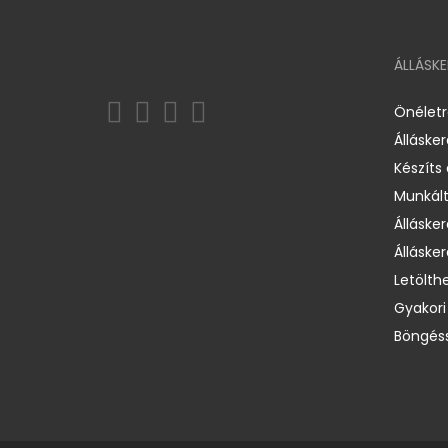
ÁLLÁSK
Önélet
Álláske
Készíts
Munkált
Állásker
Állásker
Letölth
Gyakori
Böngéss