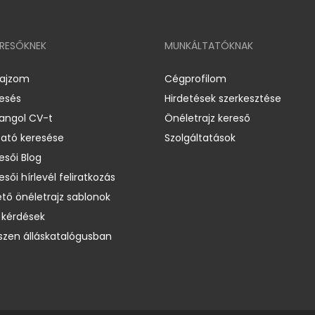
ERESŐKNEK
MUNKÁLTATÓKNAK
rajzom
Cégprofilom
resés
Hirdetések szerkesztése
 angol CV-t
Önéletrajz kereső
ató keresése
Szolgáltatások
esői Blog
esői hírlevél feliratkozás
ető önéletrajz sablonok
 kérdések
zen álláskatalógusban