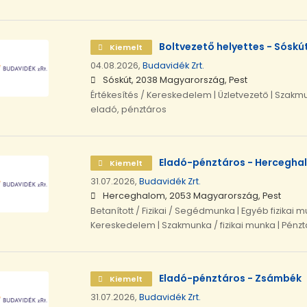
Boltvezető helyettes - Sóskú
Kiemelt
04.08.2026,
Budavidék Zrt.
Sóskút, 2038 Magyarország, Pest
Értékesítés / Kereskedelem | Üzletvezető | Szakmunk
eladó, pénztáros
Eladó-pénztáros - Hercegha
Kiemelt
31.07.2026,
Budavidék Zrt.
Herceghalom, 2053 Magyarország, Pest
Betanított / Fizikai / Segédmunka | Egyéb fizikai m
Kereskedelem | Szakmunka / fizikai munka | Pénz
Eladó-pénztáros - Zsámbék
Kiemelt
31.07.2026,
Budavidék Zrt.