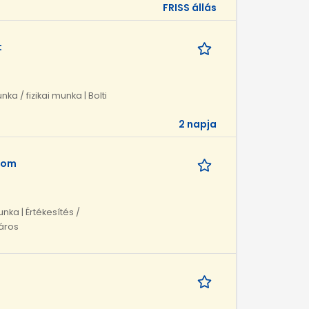
FRISS állás
t
a / fizikai munka | Bolti
2 napja
lom
unka | Értékesítés /
táros