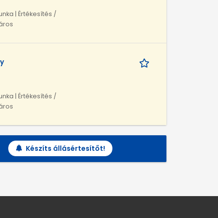
unka | Értékesítés /
táros
y
unka | Értékesítés /
táros
Készíts állásértesítőt!