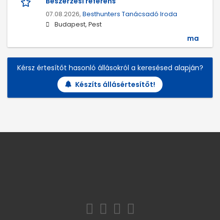
Beszerzési referens
07.08.2026,
Besthunters Tanácsadó Iroda
Budapest, Pest
ma
Kérsz értesítőt hasonló állásokról a keresésed alapján?
Készíts állásértesítőt!