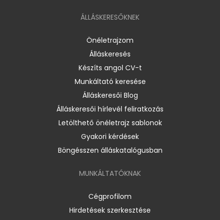
ÁLLÁSKERESŐKNEK
Önéletrajzom
Álláskeresés
Készíts angol CV-t
Munkáltató keresése
Álláskeresői Blog
Álláskeresői hírlevél feliratkozás
Letölthető önéletrajz sablonok
Gyakori kérdések
Böngésszen álláskatalógusban
MUNKÁLTATÓKNAK
Cégprofilom
Hirdetések szerkesztése