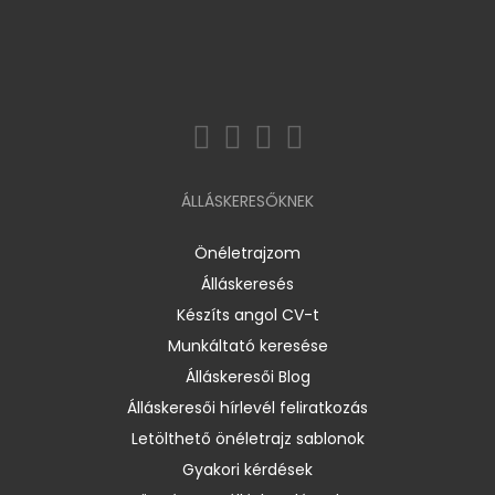
ÁLLÁSKERESŐKNEK
Önéletrajzom
Álláskeresés
Készíts angol CV-t
Munkáltató keresése
Álláskeresői Blog
Álláskeresői hírlevél feliratkozás
Letölthető önéletrajz sablonok
Gyakori kérdések