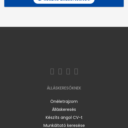
ÁLLÁSKERESŐKNEK
Önéletrajzom
Álláskeresés
Készíts angol CV-t
Munkáltató keresése