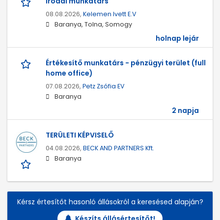
Irodai munkatárs
08.08.2026,
Kelemen Ivett E.V
Baranya, Tolna, Somogy
holnap lejár
Értékesítő munkatárs - pénzügyi terület (full
home office)
07.08.2026,
Petz Zsófia EV
Baranya
2 napja
TERÜLETI KÉPVISELŐ
04.08.2026,
BECK AND PARTNERS Kft.
Baranya
Kérsz értesítőt hasonló állásokról a keresésed alapján?
Készíts állásértesítőt!