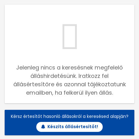
Jelenleg nincs a keresésnek megfelelő
álláshirdetésünk. Iratkozz fel
állásértesítőre és azonnal tájékoztatunk
emailben, ha felkerül ilyen állás.
Kérsz értesítőt hasonló állásokról a keresésed alapján?
Készíts állásértesítőt!