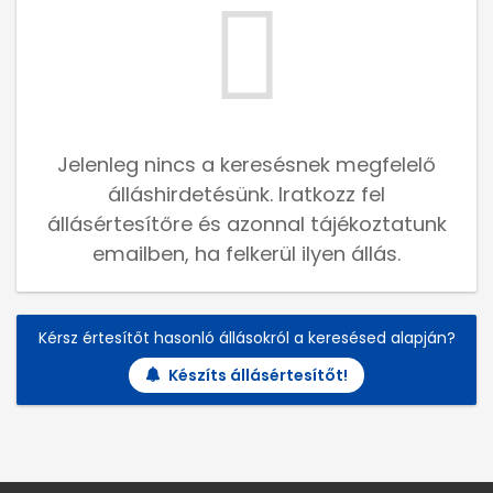
Jelenleg nincs a keresésnek megfelelő
álláshirdetésünk. Iratkozz fel
állásértesítőre és azonnal tájékoztatunk
emailben, ha felkerül ilyen állás.
Kérsz értesítőt hasonló állásokról a keresésed alapján?
Készíts állásértesítőt!