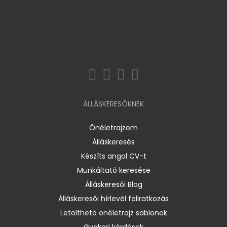
ÁLLÁSKERESŐKNEK
Önéletrajzom
Álláskeresés
Készíts angol CV-t
Munkáltató keresése
Álláskeresői Blog
Álláskeresői hírlevél feliratkozás
Letölthető önéletrajz sablonok
Gyakori kérdések