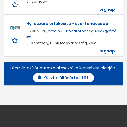
Somogy
tegnap
Nyílászáró értékesítő - szaktanácsadó
06.08.2026,
ema.hu Európai Minőség Ablakgyártó
Kft.
Keszthely, 8360 Magyarország, Zala
tegnap
Kérsz értesítőt hasonló állásokról a keresésed alapján?
Készíts állásértesítőt!