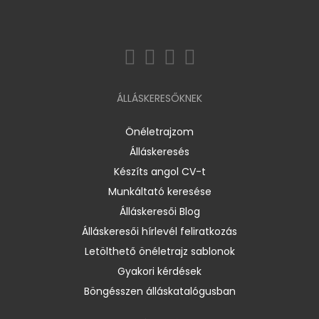
ÁLLÁSKERESŐKNEK
Önéletrajzom
Álláskeresés
Készíts angol CV-t
Munkáltató keresése
Álláskeresői Blog
Álláskeresői hírlevél feliratkozás
Letölthető önéletrajz sablonok
Gyakori kérdések
Böngésszen álláskatalógusban