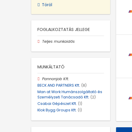
Töröl
FOGLALKOZTATÁS JELLEGE
Teljes munkaidős
MUNKÁLTATÓ
Pannonjob Kft.
BECK AND PARTNERS Kft.
(8)
Man at Work Humánszolgáltató és
Személyzeti Tanácsadó Kft.
(2)
Csabai Gépészet Kft.
(1)
Klok Bygg Groups Kft.
(1)