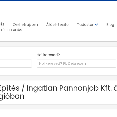
SÉS
Önéletrajzom
Állásértesítő
Blog
Tudástár
ETÉS FELADÁS
Hol keresed?
Építés / Ingatlan Pannonjob Kft.
gióban