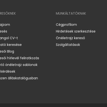
ERESŐKNEK
MUNKÁLTATÓKNAK
rajzom
Cégprofilom
resés
Hirdetések szerkesztése
 angol CV-t
Önéletrajz kereső
ató keresése
Szolgáltatások
esői Blog
esői hírlevél feliratkozás
ető önéletrajz sablonok
 kérdések
zen álláskatalógusban