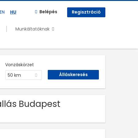
Belépés
EN
HU
Regisztráció
Munkáltatóknak
Vonzáskörzet
50 km
 állás Budapest