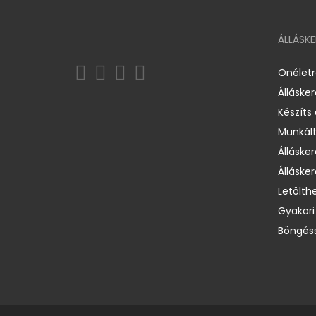
ÁLLÁSK
Önélet
Álláske
Készíts
Munkált
Állásker
Állásker
Letölth
Gyakori
Böngéss