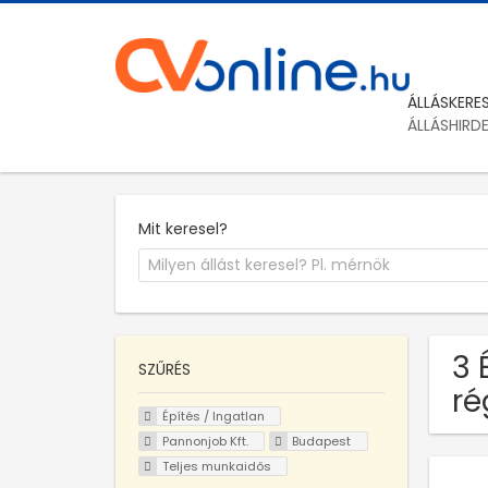
ÁLLÁSKERE
ÁLLÁSHIRD
Mit keresel?
3 
SZŰRÉS
ré
Építés / Ingatlan
Pannonjob Kft.
Budapest
Teljes munkaidős