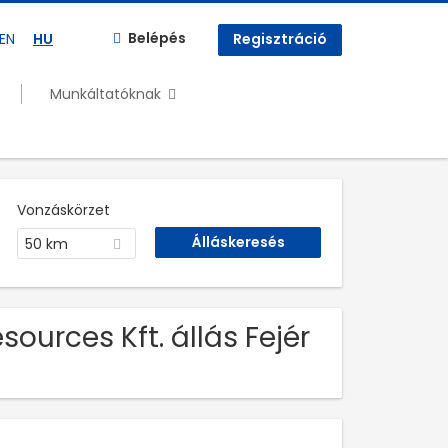
Belépés
EN
HU
Regisztráció
Munkáltatóknak
Vonzáskörzet
50 km
ources Kft. állás Fejér