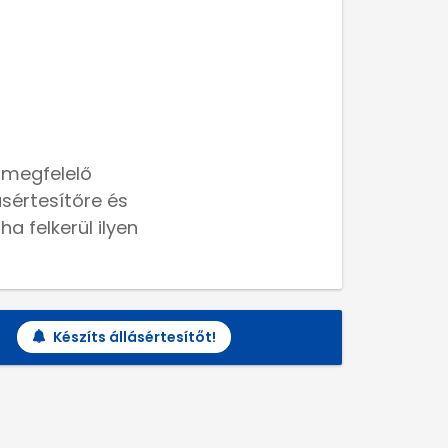
 megfelelő
lásértesítőre és
a felkerül ilyen
Készíts állásértesítőt!