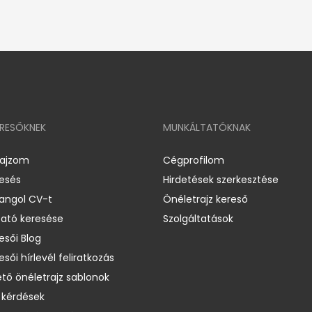
ERESŐKNEK
MUNKÁLTATÓKNAK
rajzom
Cégprofilom
resés
Hirdetések szerkesztése
 angol CV-t
Önéletrajz kereső
ató keresése
Szolgáltatások
esői Blog
esői hírlevél feliratkozás
ető önéletrajz sablonok
 kérdések