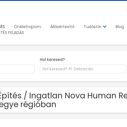
SÉS
Önéletrajzom
Állásértesítő
Blog
Tudástár
ETÉS FELADÁS
Hol keresed?
Építés / Ingatlan Nova Human Res
egye régióban