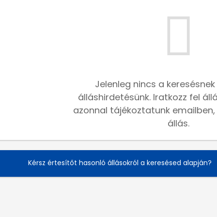
Jelenleg nincs a keresésnek
álláshirdetésünk. Iratkozz fel ál
azonnal tájékoztatunk emailben, h
állás.
Kérsz értesítőt hasonló állásokról a keresésed alapján?