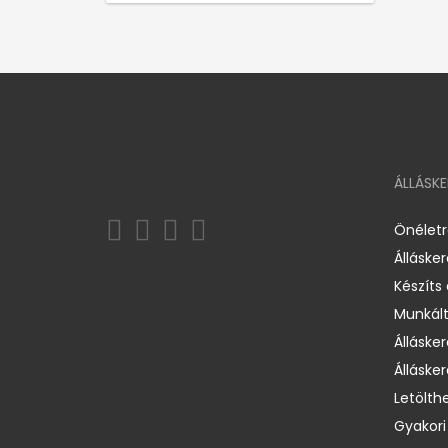
ÁLLÁSK
Önélet
Álláske
Készíts
Munkált
Állásker
Állásker
Letölth
Gyakori