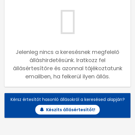
Jelenleg nincs a keresésnek megfelelő
álláshirdetésünk. Iratkozz fel
állásértesítőre és azonnal tájékoztatunk
emailben, ha felkerül ilyen állás.
Kérsz értesítőt hasonló állásokról a keresésed alapján?
Készíts állásértesítőt!