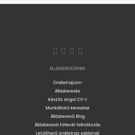
ÁLLÁSKERESŐKNEK
Önéletrajzom
Álláskeresés
Készíts angol CV-t
Munkáltató keresése
Álláskeresői Blog
Álláskeresői hírlevél feliratkozás
Letölthető önéletrajz sablonok