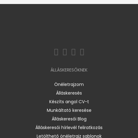
ÁLLÁSKERESŐKNEK
Önéletrajzom
Álláskeresés
Készíts angol CV-t
Munkáltató keresése
Álláskeresői Blog
Álláskeresői hírlevél feliratkozás
Letölthető önéletrajz sablonok