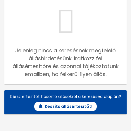
Jelenleg nincs a keresésnek megfelelő
álláshirdetésünk. Iratkozz fel
állásértesítőre és azonnal tájékoztatunk
emailben, ha felkerül ilyen állás.
Kérsz értesítőt hasonló állásokról a keresésed alapján?
Készíts állásértesítőt!