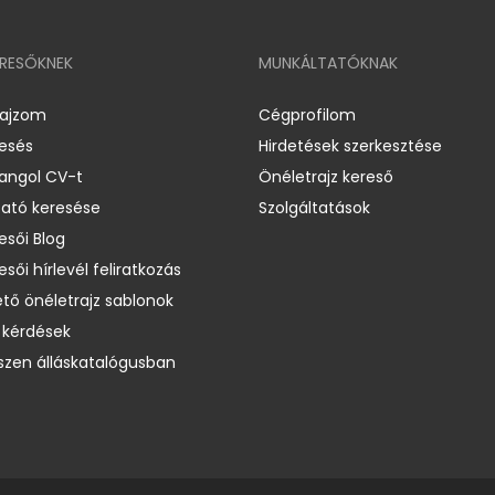
ERESŐKNEK
MUNKÁLTATÓKNAK
rajzom
Cégprofilom
resés
Hirdetések szerkesztése
 angol CV-t
Önéletrajz kereső
ató keresése
Szolgáltatások
esői Blog
esői hírlevél feliratkozás
ető önéletrajz sablonok
 kérdések
zen álláskatalógusban