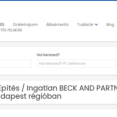
SÉS
Önéletrajzom
Állásértesítő
Blog
Tudástár
ETÉS FELADÁS
Hol keresed?
Építés / Ingatlan BECK AND PARTN
dapest régióban