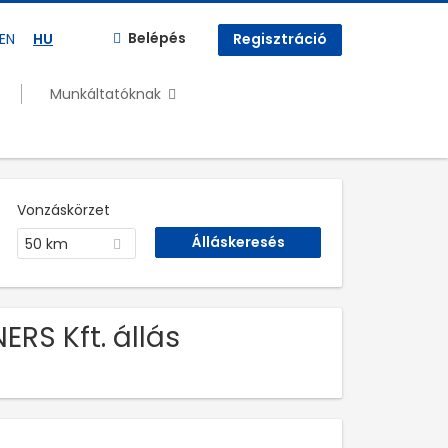
Belépés
EN
HU
Regisztráció
Munkáltatóknak
Vonzáskörzet
50 km
ERS Kft. állás