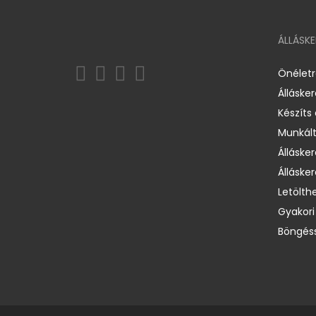
ÁLLÁSK
Önélet
Álláske
Készíts
Munkált
Állásker
Állásker
Letölth
Gyakori
Böngéss