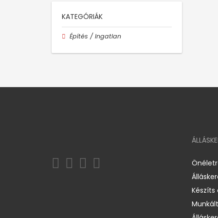
KATEGÓRIÁK
Építés / Ingatlan
ÁLLÁSK
Önélet
Álláske
Készíts
Munkált
Állásker