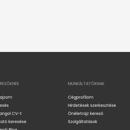
ERESŐKNEK
MUNKÁLTATÓKNAK
rajzom
Cégprofilom
resés
Hirdetések szerkesztése
 angol CV-t
Önéletrajz kereső
ató keresése
Szolgáltatások
esői Blog