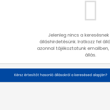
Jelenleg nincs a keresésnek
álláshirdetésünk. Iratkozz fel ál
azonnal tájékoztatunk emailben, h
állás.
Kérsz értesítőt hasonló állásokról a keresésed alapján?