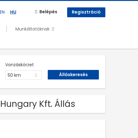
Belépés
EN
HU
Regisztráció
Munkáltatóknak
Vonzáskörzet
50 km
Hungary Kft. Állás