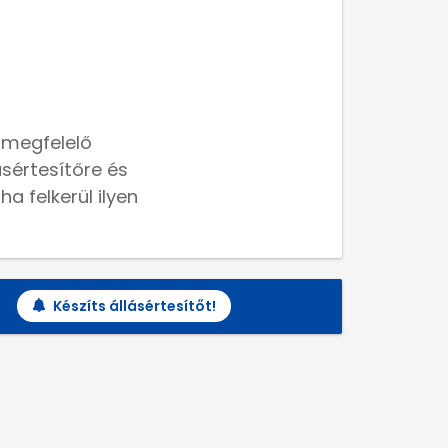
 megfelelő
lásértesítőre és
a felkerül ilyen
Készíts állásértesítőt!