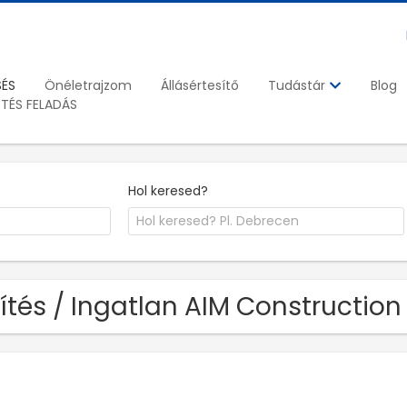
SÉS
Önéletrajzom
Állásértesítő
Blog
Tudástár
ETÉS FELADÁS
Hol keresed?
ítés / Ingatlan AIM Construction 