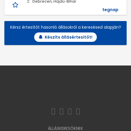
Debrecen, Hajdú-Bihar
tegnap
Kérsz értesítőt hasonló állásokról a keresésed alapján?
Készíts állásértesítőt!
ÁLLÁSKERESŐKNEK