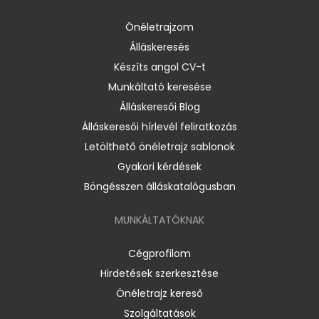
Önéletrajzom
Álláskeresés
Készíts angol CV-t
Munkáltató keresése
Álláskeresői Blog
Álláskeresői hírlevél feliratkozás
Letölthető önéletrajz sablonok
Gyakori kérdések
Böngésszen álláskatalógusban
MUNKÁLTATÓKNAK
Cégprofilom
Hirdetések szerkesztése
Önéletrajz kereső
Szolgáltatások