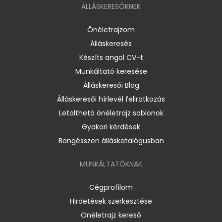
ÁLLÁSKERESŐKNEK
Önéletrajzom
Álláskeresés
Készíts angol CV-t
Munkáltató keresése
Álláskeresői Blog
Álláskeresői hírlevél feliratkozás
Letölthető önéletrajz sablonok
Gyakori kérdések
Böngésszen álláskatalógusban
MUNKÁLTATÓKNAK
Cégprofilom
Hirdetések szerkesztése
Önéletrajz kereső