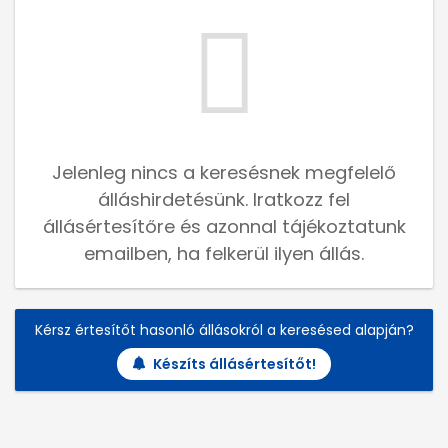
Jelenleg nincs a keresésnek megfelelő
álláshirdetésünk. Iratkozz fel
állásértesítőre és azonnal tájékoztatunk
emailben, ha felkerül ilyen állás.
Kérsz értesítőt hasonló állásokról a keresésed alapján?
Készíts állásértesítőt!