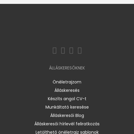
ÁLLÁSKERESŐKNEK
Önéletrajzom
Álláskeresés
Készíts angol CV-t
Munkáltató keresése
Álláskeresői Blog
Álláskeresői hírlevél feliratkozás
Letölthető önéletrajz sablonok