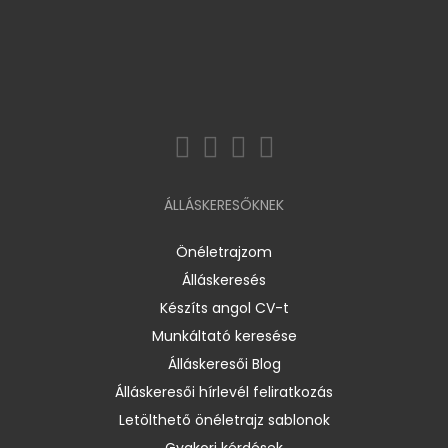
ÁLLÁSKERESŐKNEK
Önéletrajzom
Álláskeresés
Készíts angol CV-t
Munkáltató keresése
Álláskeresői Blog
Álláskeresői hírlevél feliratkozás
Letölthető önéletrajz sablonok
Gyakori kérdések