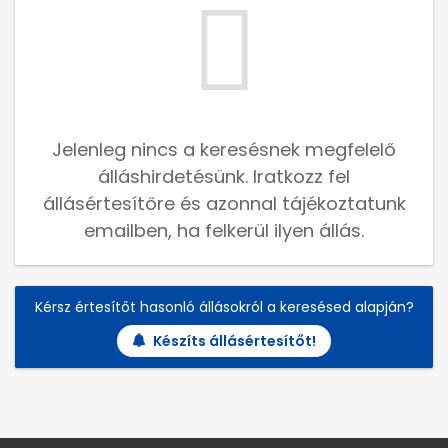
Jelenleg nincs a keresésnek megfelelő
álláshirdetésünk. Iratkozz fel
állásértesítőre és azonnal tájékoztatunk
emailben, ha felkerül ilyen állás.
Kérsz értesítőt hasonló állásokról a keresésed alapján?
Készíts állásértesítőt!