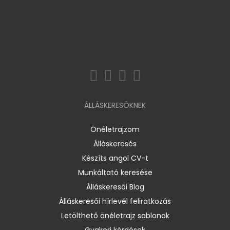
ÁLLÁSKERESŐKNEK
Önéletrajzom
Álláskeresés
Készíts angol CV-t
Munkáltató keresése
Álláskeresői Blog
Álláskeresői hírlevél feliratkozás
Letölthető önéletrajz sablonok
Gyakori kérdések