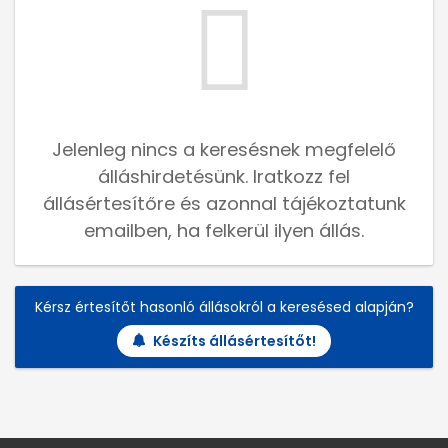
Jelenleg nincs a keresésnek megfelelő
álláshirdetésünk. Iratkozz fel
állásértesítőre és azonnal tájékoztatunk
emailben, ha felkerül ilyen állás.
Kérsz értesítőt hasonló állásokról a keresésed alapján?
Készíts állásértesítőt!