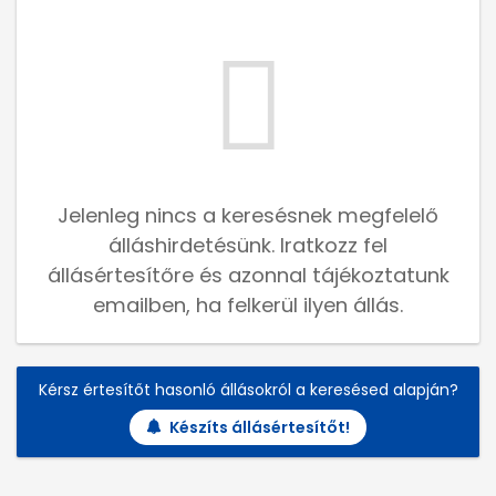
Jelenleg nincs a keresésnek megfelelő
álláshirdetésünk. Iratkozz fel
állásértesítőre és azonnal tájékoztatunk
emailben, ha felkerül ilyen állás.
Kérsz értesítőt hasonló állásokról a keresésed alapján?
Készíts állásértesítőt!