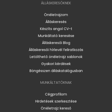
ÁLLÁSKERESŐKNEK
Önéletrajzom
Álláskeresés
Készíts angol CV-t
Munkáltató keresése
Álláskeresői Blog
Álláskeresői hírlevél feliratkozás
Letölthető önéletrajz sablonok
Gyakori kérdések
Böngésszen álláskatalógusban
MUNKÁLTATÓKNAK
Cégprofilom
Hirdetések szerkesztése
Önéletrajz kereső