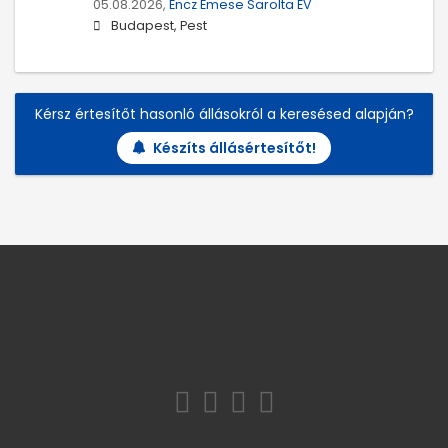
05.08.2026,
Encz Emese Sarolta EV
Budapest, Pest
Kérsz értesítőt hasonló állásokról a keresésed alapján?
Készíts állásértesítőt!