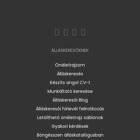
ÁLLÁSKERESŐKNEK
Önéletrajzom
Álláskeresés
Készíts angol CV-t
Munkáltató keresése
Álláskeresői Blog
Álláskeresői hírlevél feliratkozás
Letölthető önéletrajz sablonok
Gyakori kérdések
Böngésszen álláskatalógusban