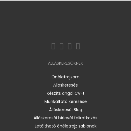
ÁLLÁSKERESŐKNEK
Önéletrajzom
Álláskeresés
Készíts angol CV-t
Munkáltató keresése
Álláskeresői Blog
Álláskeresői hírlevél feliratkozás
Letölthető önéletrajz sablonok