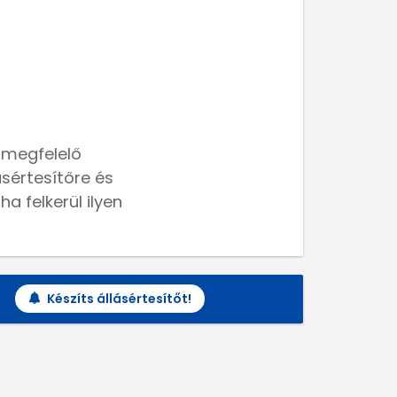
 megfelelő
lásértesítőre és
a felkerül ilyen
Készíts állásértesítőt!