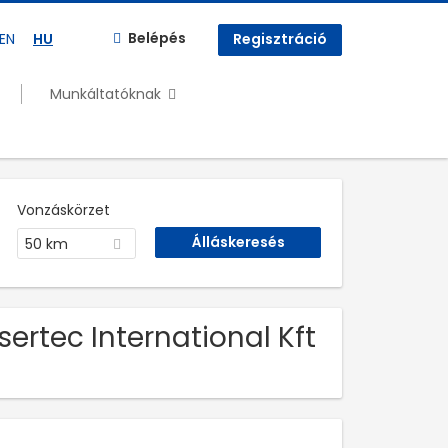
Belépés
EN
HU
Regisztráció
Munkáltatóknak
Vonzáskörzet
50 km
ertec International Kft