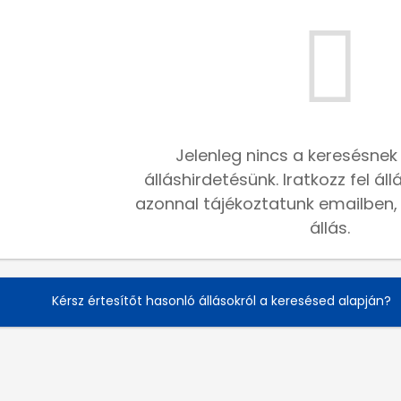
Jelenleg nincs a keresésnek
álláshirdetésünk. Iratkozz fel ál
azonnal tájékoztatunk emailben, h
állás.
Kérsz értesítőt hasonló állásokról a keresésed alapján?