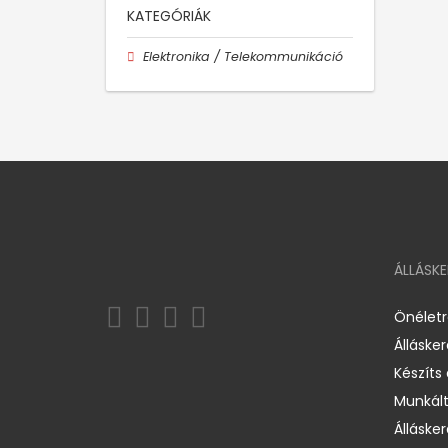
KATEGÓRIÁK
Elektronika / Telekommunikáció
ÁLLÁSK
Önélet
Álláske
Készíts
Munkált
Állásker