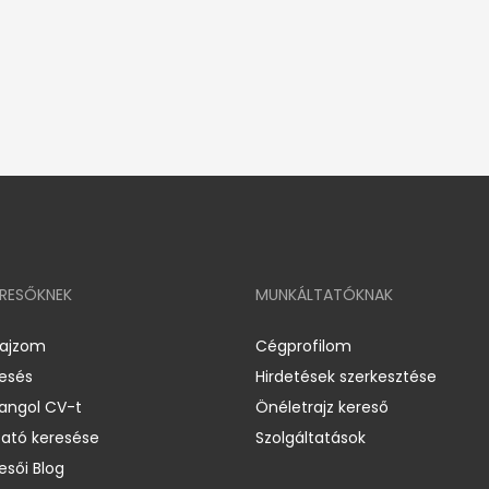
ERESŐKNEK
MUNKÁLTATÓKNAK
rajzom
Cégprofilom
resés
Hirdetések szerkesztése
 angol CV-t
Önéletrajz kereső
ató keresése
Szolgáltatások
esői Blog