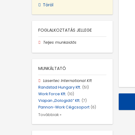
Töröl
FOGLALKOZTATÁS JELLEGE
Teljes munkaidős
MUNKÁLTATÓ
Lasertec International Kft
Randstad Hungary Kft.
(51)
Work Force Kft.
(10)
Viapan „Dologidő” Kft.
(7)
Pannon-Work Cégcsoport
(6)
Továbbiak »