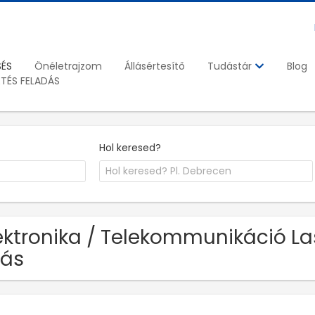
SÉS
Önéletrajzom
Állásértesítő
Blog
Tudástár
ETÉS FELADÁS
Hol keresed?
ektronika / Telekommunikáció Las
lás