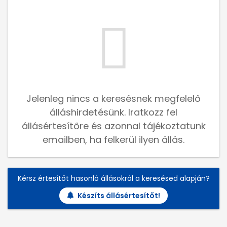
Jelenleg nincs a keresésnek megfelelő
álláshirdetésünk. Iratkozz fel
állásértesítőre és azonnal tájékoztatunk
emailben, ha felkerül ilyen állás.
Kérsz értesítőt hasonló állásokról a keresésed alapján?
Készíts állásértesítőt!