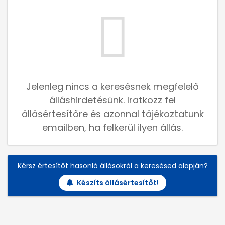
Jelenleg nincs a keresésnek megfelelő
álláshirdetésünk. Iratkozz fel
állásértesítőre és azonnal tájékoztatunk
emailben, ha felkerül ilyen állás.
Kérsz értesítőt hasonló állásokról a keresésed alapján?
Készíts állásértesítőt!