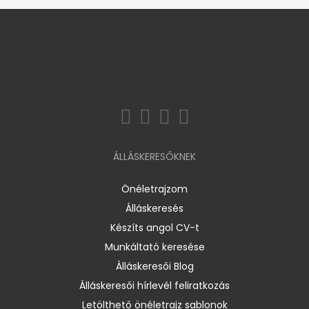
ÁLLÁSKERESŐKNEK
Önéletrajzom
Álláskeresés
Készíts angol CV-t
Munkáltató keresése
Álláskeresői Blog
Álláskeresői hírlevél feliratkozás
Letölthető önéletrajz sablonok