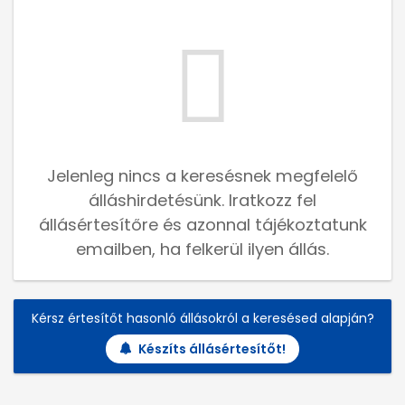
Jelenleg nincs a keresésnek megfelelő
álláshirdetésünk. Iratkozz fel
állásértesítőre és azonnal tájékoztatunk
emailben, ha felkerül ilyen állás.
Kérsz értesítőt hasonló állásokról a keresésed alapján?
Készíts állásértesítőt!