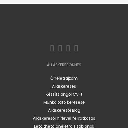
ÁLLÁSKERESŐKNEK
Önéletrajzom
Álláskeresés
Készíts angol CV-t
Munkáltató keresése
Álláskeresői Blog
Álláskeresői hírlevél feliratkozás
Letölthető önéletrajz sablonok