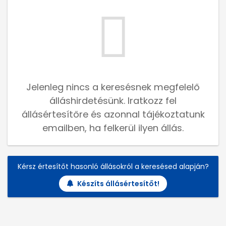
Jelenleg nincs a keresésnek megfelelő
álláshirdetésünk. Iratkozz fel
állásértesítőre és azonnal tájékoztatunk
emailben, ha felkerül ilyen állás.
Kérsz értesítőt hasonló állásokról a keresésed alapján?
Készíts állásértesítőt!