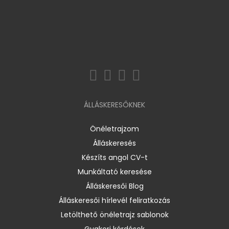
ÁLLÁSKERESŐKNEK
Önéletrajzom
Álláskeresés
Készíts angol CV-t
Munkáltató keresése
Álláskeresői Blog
Álláskeresői hírlevél feliratkozás
Letölthető önéletrajz sablonok
Gyakori kérdések