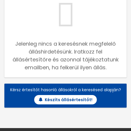
Jelenleg nincs a keresésnek megfelelő
álláshirdetésünk. Iratkozz fel
állásértesítőre és azonnal tájékoztatunk
emailben, ha felkerül ilyen állás.
Kérsz értesítőt hasonló állásokról a keresésed alapján?
Készíts állásértesítőt!