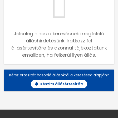
Jelenleg nincs a keresésnek megfelelő
álláshirdetésünk. Iratkozz fel
állásértesítőre és azonnal tájékoztatunk
emailben, ha felkerül ilyen állás.
Kérsz értesítőt hasonló állásokról a keresésed alapján?
Készíts állásértesítőt!