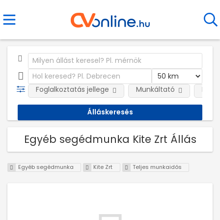
Foglalkoztatás jellege
Munkáltató
Kateg
Egyéb segédmunka Kite Zrt Állás
Egyéb segédmunka
Kite Zrt
Teljes munkaidős