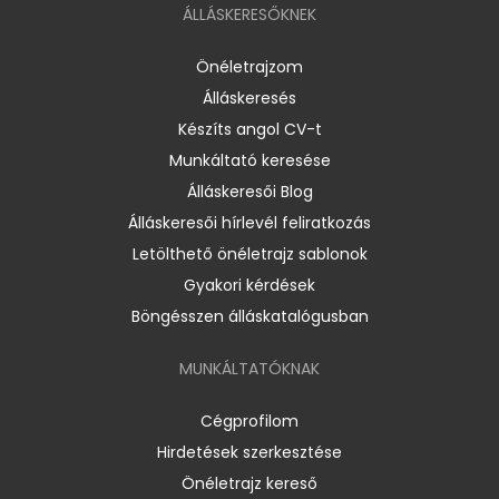
ÁLLÁSKERESŐKNEK
Önéletrajzom
Álláskeresés
Készíts angol CV-t
Munkáltató keresése
Álláskeresői Blog
Álláskeresői hírlevél feliratkozás
Letölthető önéletrajz sablonok
Gyakori kérdések
Böngésszen álláskatalógusban
MUNKÁLTATÓKNAK
Cégprofilom
Hirdetések szerkesztése
Önéletrajz kereső