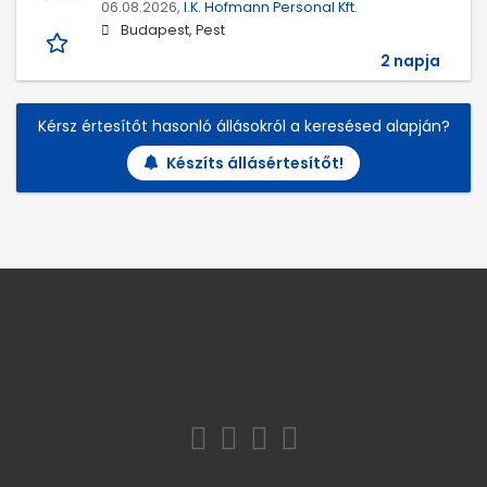
06.08.2026,
I.K. Hofmann Personal Kft.
Budapest, Pest
2 napja
Kérsz értesítőt hasonló állásokról a keresésed alapján?
Készíts állásértesítőt!