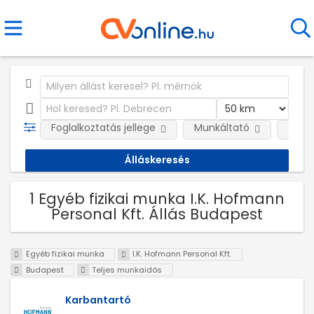
Foglalkoztatás jellege
Munkáltató
Telep
1 Egyéb fizikai munka I.K. Hofmann
Personal Kft. Állás Budapest
Egyéb fizikai munka
I.K. Hofmann Personal Kft.
Budapest
Teljes munkaidős
Karbantartó