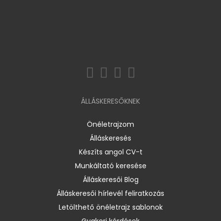
ÁLLÁSKERESŐKNEK
Önéletrajzom
Álláskeresés
Készíts angol CV-t
Munkáltató keresése
Álláskeresői Blog
Álláskeresői hírlevél feliratkozás
Letölthető önéletrajz sablonok
Gyakori kérdések