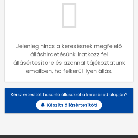
Jelenleg nincs a keresésnek megfelelő
álláshirdetésünk. Iratkozz fel
állásértesítőre és azonnal tájékoztatunk
emailben, ha felkerül ilyen állás.
Kérsz értesítőt hasonló állásokról a keresésed alapján?
Készíts állásértesítőt!