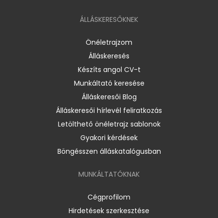
ÁLLÁSKERESŐKNEK
Önéletrajzom
Álláskeresés
Készíts angol CV-t
Munkáltató keresése
Álláskeresői Blog
Álláskeresői hírlevél feliratkozás
Letölthető önéletrajz sablonok
Gyakori kérdések
Böngésszen álláskatalógusban
MUNKÁLTATÓKNAK
Cégprofilom
Hirdetések szerkesztése