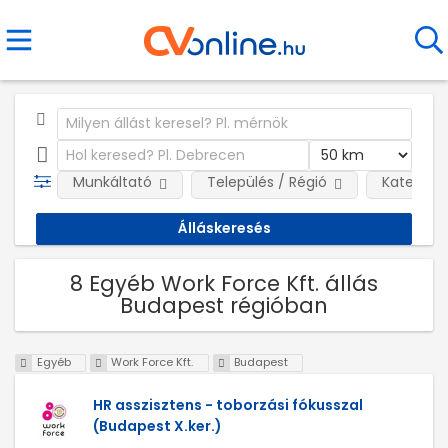
Munkáltató
Település / Régió
Kategóri
8 Egyéb Work Force Kft. állás
Budapest régióban
Egyéb
Work Force Kft.
Budapest
HR asszisztens - toborzási fókusszal
(Budapest X.ker.)