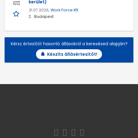
kerület)
31.07.2026,
Work Force Kft.
Budapest
Kérsz értesítőt hasonló állásokról a keresésed alapján?
Készíts állásértesítőt!