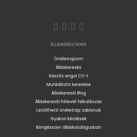
ÁLLÁSKERESŐKNEK
Önéletrajzom
Álláskeresés
Készíts angol CV-t
Munkáltató keresése
Álláskeresői Blog
Álláskeresői hírlevél feliratkozás
Letölthető önéletrajz sablonok
Gyakori kérdések
Böngésszen álláskatalógusban